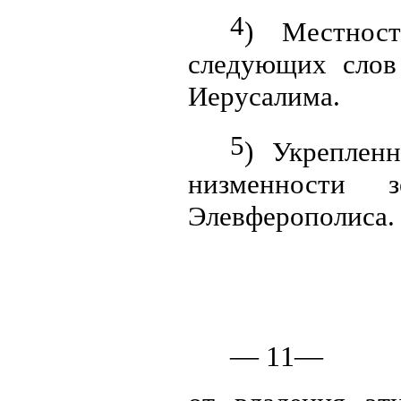
4
) Местност
следующих слов
Иерусалима.
5
)
Укреплен
низменности
Элевферополиса.
—
11
—