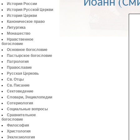
Иоанн (См
История России
История Русской Церкви
История Церкви
Каноническое право
Литургика
Монашество
Нравственное
богословие
Основное богословие
Пастырское богословие
Патрология
Православие
Русская Церковь
Св. Отцы
Св. Писание
Сектоведение
Словари, Энциклопедии
Сотериология
Социальные вопросы
Сравнительное
богословие
Философия
Христология
Экклезиология