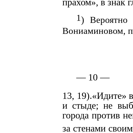
прахом», в знак г
1
) Вероятн
Вониаминовом, 
—
10
—
13, 19).
«Идите» 
и стыде; не выб
города против не
за стенами свои