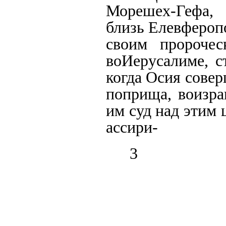
Морешех-Гефа,
близь Елевферопо
своим пророче
воИерусалиме, с
когда Осия сове
поприща,
во
изра
им суд над этим 
ассири-
3