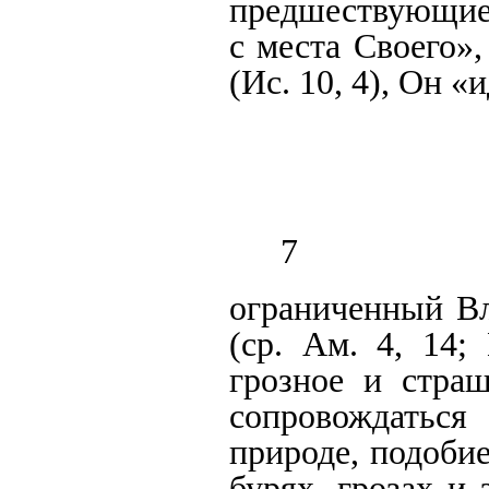
предшествующие 
с места Своего»,
(Ис. 10, 4), Он «и
7
ограниченный Вл
(ср. Ам. 4, 14;
грозное и стра
сопровождатьс
природе, подоби
бурях, грозах и