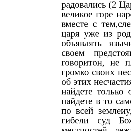
радовались (2 Цар
великое горе нар
вместе с тем,сл
царя уже из род
объявлять язы
своем предсто
говоритон, не п
громко своих не
об этих несчасти
найдете только 
найдете в то сам
по всей землеиу
гибели суд Бо
местностей, леж