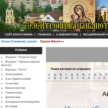
САЙТ БЛАГОЧИНИЯ
|
ГЛАВНАЯ
|
О БИБЛИОТЕКЕ
|
РАСШИРЕННЫЙ П
Иоанн (Смирнов), архиеп
Пророк Михей
>>
Рубрики
Журнал "Новый Град"
Журнал "Православная
мысль"
Поиск авторов по алфавиту
Журнал "Путь"
Агиография
А
Б
B
Г
Д
Е
Ж
З
И
К
A
B
C
D
E
F
G
H
I
J
K
Азы православия
Аскетика
Византология
А
Гомилетика
Догматика
Западные исповедания
История