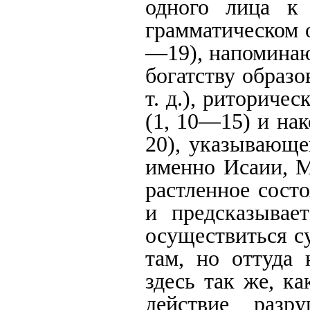
одного лица к 
грамматическом о
—19), напоминаю
богатству образов
т. д.), риториче
(1, 10—15) и нак
20), указывающе
именно Исаии, М
растленное сост
и предсказывае
осуществиться с
там, но оттуда
здесь так же, ка
действие разр