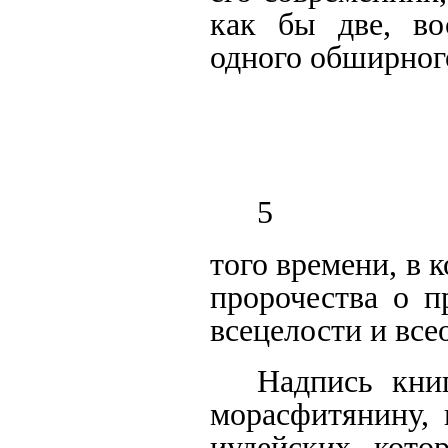
как бы две, в
одного обширног
5
того времени, в 
пророчества о п
всецелости и вс
Надпись кни
морасфитянину, 
иудейских, кото