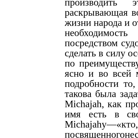
производить э
раскрывающая во
жизни народа и 
необходимост
посредством суд
сделать в силу о
по преимуществу
ясно и во всей 
подробности то,
такова была зад
Michajah
,
как пр
имя есть в св
Michajahy
—«кто,
посвященного