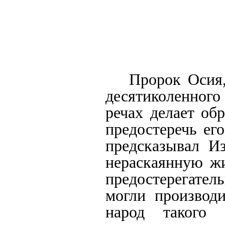
Пророк Осия,
десятиколенного
речах делает об
предостеречь ег
предсказывал И
нераскаянную жи
предостерегате
могли производи
народ такого 