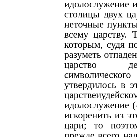
идолослужение и
столицы двух ца
неточные пункты
всему царству. 
которым, судя п
разуметь отпаден
царство дес
символического 
утвердилось в э
царствеиудейско
идолослужение (
искоренить из э
цари; то поэто
прежде всего на