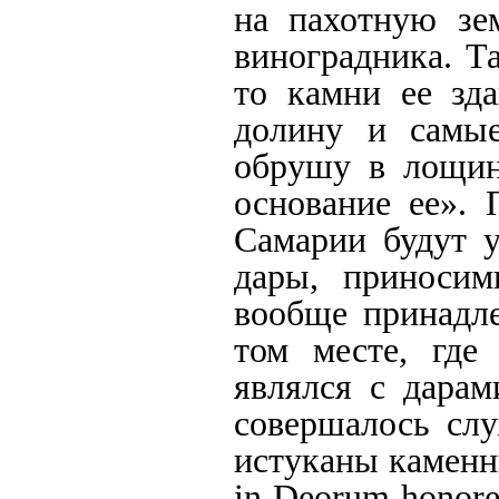
на пахотную зе
виноградника. Т
то камни ее зд
долину и самые
обрушу в лощину
основание ее». 
Самарии будут у
дары, приносим
вообще принадле
том месте, где
являлся с дарам
совершалось слу
истуканы каменн
in Deorum honor