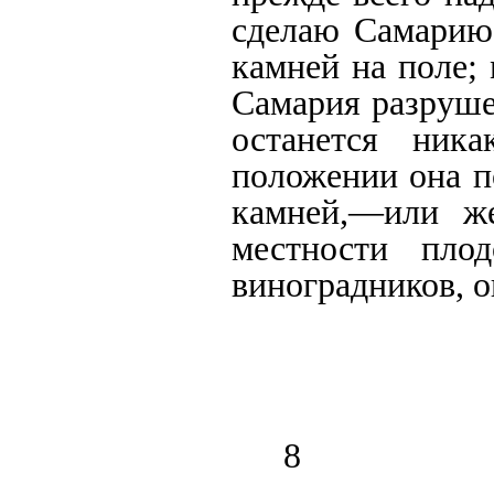
сделаю Самарию,
камней на поле;
Самария разрушен
останется ник
положении она п
камней,—или ж
местности пло
виноградников, о
8