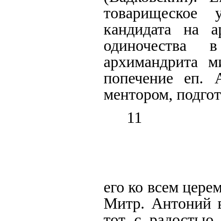
товарищеское 
кандидата на а
одиночества 
архимандрита м
попечение еп. 
ментором, подго
11
его ко всем цере
Митр. Антоний в
тот с радостью