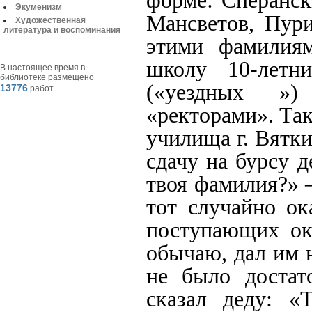
форме: Сперанск
Экуменизм
Мансветов, Пури
Художественная
литература и воспоминания
этими фамилия
школу 10-летн
В настоящее время в
библиотеке размещено
(«уездных »)
13776
работ.
«ректорами». Так
училища г. Вятки
сдачу на бурсу 
твоя фамилия?» 
тот случайно ок
поступающих ока
обычаю, дал им 
не было достат
сказал деду: «