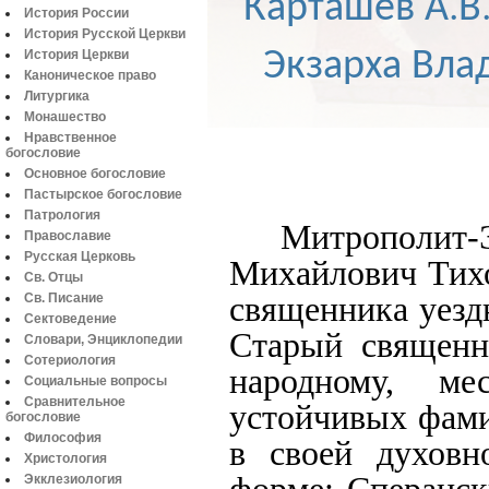
Карташев А.В
История России
История Русской Церкви
Экзарха Вла
История Церкви
Каноническое право
Литургика
Монашество
Нравственное
богословие
Основное богословие
Пастырское богословие
Патрология
Митрополит-
Православие
Русская Церковь
Михайлович Тихон
Св. Отцы
священника уезд
Св. Писание
Сектоведение
Старый священн
Словари, Энциклопедии
Сотериология
народному, м
Социальные вопросы
Сравнительное
устойчивых фами
богословие
Философия
в своей духовн
Христология
Экклезиология