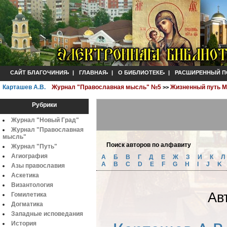
САЙТ БЛАГОЧИНИЯ
|
ГЛАВНАЯ
|
О БИБЛИОТЕКЕ
|
РАСШИРЕННЫЙ П
Карташев А.В.
Журнал "Православная мысль" №5
Жизненный путь М
>>
Рубрики
Журнал "Новый Град"
Журнал "Православная
мысль"
Поиск авторов по алфавиту
Журнал "Путь"
Агиография
А
Б
B
Г
Д
Е
Ж
З
И
К
A
B
C
D
E
F
G
H
I
J
K
Азы православия
Аскетика
Византология
Ав
Гомилетика
Догматика
Западные исповедания
История