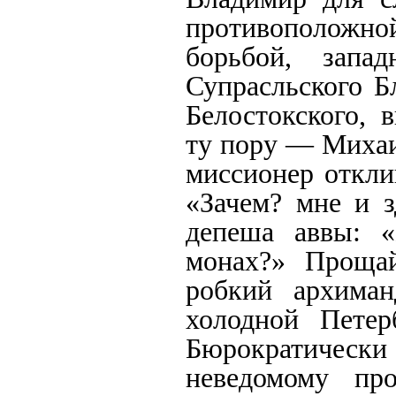
противоположн
борьбой, запа
Супрасльского Б
Белостокского, 
ту пору — Михаи
миссионер откли
«Зачем? мне и з
депеша аввы: «
монах?» Прощай
робкий архиман
холодной Петер
Бюрократическ
неведомому про