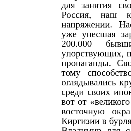
для занятия сво
Россия, наш 
напряжении. На
уже унесшая за
200.000 бывш
упорствующих, п
пропаганды. Св
тому способств
оглядывались кр
среди своих ино
вот от «великог
восточную окр
Киргизии в бурл
Владимир для с