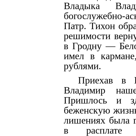
Владыка Вла
богослужебно-а
Патр. Тихон обра
решимости верну
в Гродну — Бело
имел в кармане,
рублями.
Приехав в Г
Владимир наше
Пришлось и зд
беженскую жизнь
лишениях была г
в расплате 