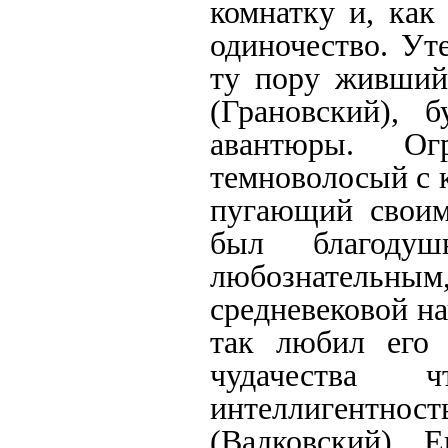
комнатку и, как
одиночество. Ут
ту пору живший
(Грановский), 
авантюры. Ог
темноволосый с 
пугающий свои
был благодуш
любознательным,
средневековой н
так любил его
чудачества
интеллигент
(Вадковский). 