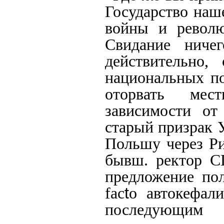
Государство наш
войны и революц
Свидание ниче
действительно,
национальных по
оторвать мес
зависимости от
старый призрак 
Польшу через Ри
бывш. ректор С
предложение пол
fac
t
o автокефал
последующим 