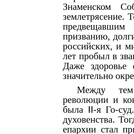
Знаменском Со
землетрясение. 
предвещавшим 
призванию, долг
российских, и м
лет пробыл в зв
Даже здоровье 
значительно окре
Между тем
революции и кон
была
II
-я Го-су
духовенства. То
епархии стал пр