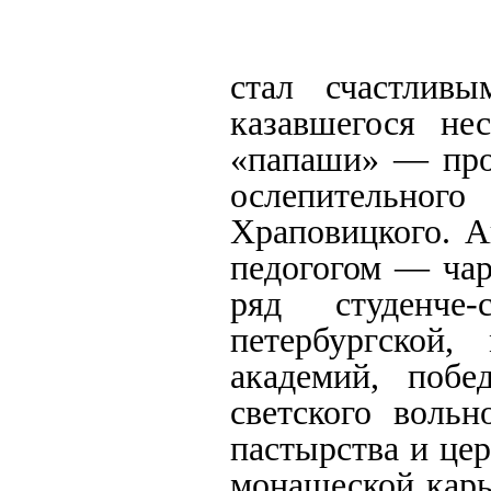
стал счастлив
казавшегося не
«папаши» — прот
ослепительн
Храповицкого. 
педогогом — чар
ряд студенче
петербургской,
академий, побе
светского воль
пастырства и це
монашеской карь