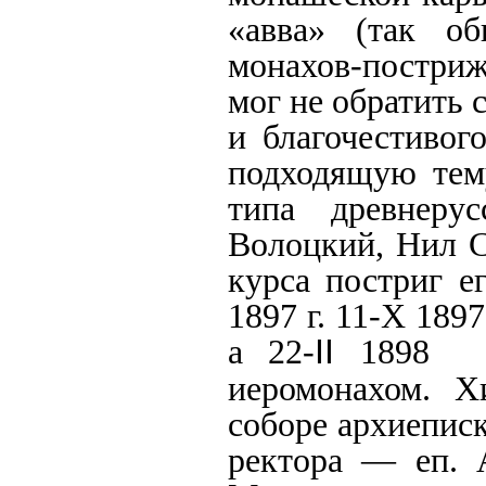
«авва» (так о
монахов-постри
мог не обратить 
и благочестивог
подходящую тему
типа древнеру
Волоцкий, Нил С
курса постриг е
1897 г. 11-Х 189
а 22-
II
1898 
иеромонахом. Х
соборе архиепис
ректора — еп. А