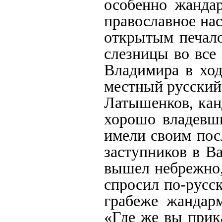
особенно жандар
православное на
открытым печало
слезницы во все
Владимира в ход
местный русский
Латышенков, кан
хорошо владевши
имели своим пос
заступников в В
вышел небрежно,
спросил по-русс
грабеже жандар
«Где же вы прик