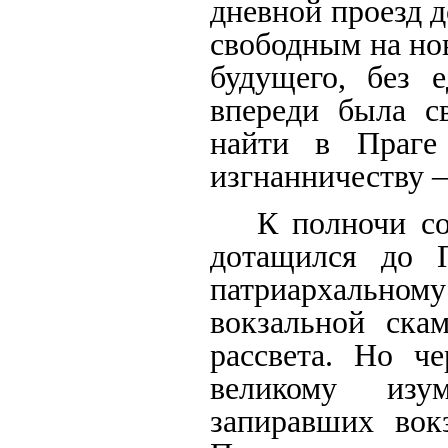
дневной проезд д
свободным на нов
будущего, без 
впереди была с
найти в Праге
изгнанничеству 
К полночи со
дотащился до 
патриархально
вокзальной скам
рассвета. Но ч
великому изу
запиравших вок