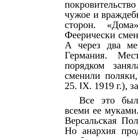
покровительство 
чужое и враждеб
сторон. «Дом
Феерически смен
А через два ме
Германия. Мес
порядком занял
сменили поляки
25.
I
Х. 1919 г.), 
Все это был
всеми ее муками.
Версальская Пол
Но анархия прод