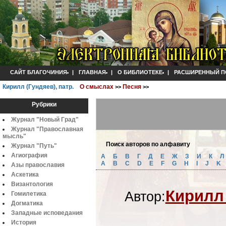
САЙТ БЛАГОЧИНИЯ
|
ГЛАВНАЯ
|
О БИБЛИОТЕКЕ
|
РАСШИРЕННЫЙ П
Кирилл (Гундяев), патр.
О смыслах
Песня
>>
>>
Рубрики
Журнал "Новый Град"
Журнал "Православная
мысль"
Поиск авторов по алфавиту
Журнал "Путь"
Агиография
А
Б
B
Г
Д
Е
Ж
З
И
К
A
B
C
D
E
F
G
H
I
J
K
Азы православия
Аскетика
Византология
Кирилл 
Автор:
Гомилетика
Догматика
Западные исповедания
История