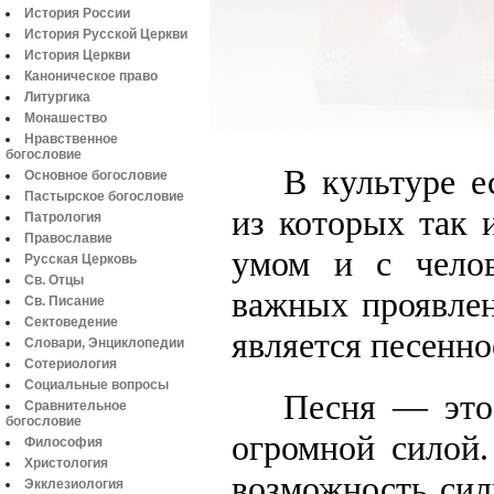
История России
История Русской Церкви
История Церкви
Каноническое право
Литургика
Монашество
Нравственное
богословие
В культуре е
Основное богословие
Пастырское богословие
из которых так 
Патрология
Православие
умом и с челов
Русская Церковь
Св. Отцы
важных проявлен
Св. Писание
Сектоведение
является песенно
Словари, Энциклопедии
Сотериология
Социальные вопросы
Песня — это 
Сравнительное
богословие
огромной силой.
Философия
Христология
возможность сил
Экклезиология