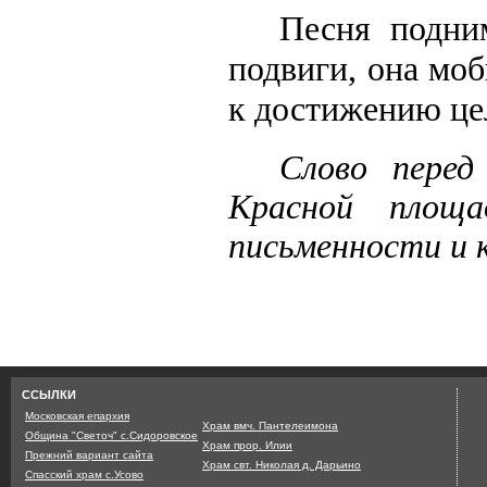
Песня подни
подвиги, она моб
к достижению це
Слово перед
Красной площ
письменности и к
Страница сгенерирована з
ССЫЛКИ
Московская епархия
Храм вмч. Пантелеимона
Община "Светоч" с.Сидоровское
Храм прор. Илии
Прежний вариант сайта
Храм свт. Николая д. Дарьино
Спасский храм с.Усово