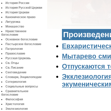
История России
История Русской Церкви
История Церкви
Каноническое право
Литургика
Монашество
Нравственное
Произведен
богословие
Основное богословие
Пастырское богословие
Евхаристическ
Патрология
Православие
Мытарево сми
Русская Церковь
Св. Отцы
Отпускаются т
Св. Писание
Сектоведение
Экклезиология
Словари, Энциклопедии
Сотериология
экуменически
Социальные вопросы
Сравнительное
богословие
Философия
Страница сгенерирована з
Христология
Экклезиология