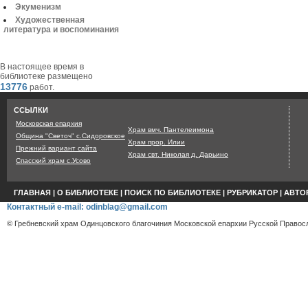
Экуменизм
Художественная
литература и воспоминания
В настоящее время в
библиотеке размещено
13776
работ.
ССЫЛКИ
Московская епархия
Храм вмч. Пантелеимона
Община "Светоч" с.Сидоровское
Храм прор. Илии
Прежний вариант сайта
Храм свт. Николая д. Дарьино
Спасский храм с.Усово
ГЛАВНАЯ
|
О БИБЛИОТЕКЕ
|
ПОИСК ПО БИБЛИОТЕКЕ
|
РУБРИКАТОР
|
АВТО
Контактный e-mail: odinblag@gmail.com
© Гребневский храм Одинцовского благочиния Московской епархии Русской Правосл