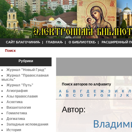
САЙТ БЛАГОЧИНИЯ
|
ГЛАВНАЯ
|
О БИБЛИОТЕКЕ
|
РАСШИРЕННЫЙ П
Поиск
Рубрики
Журнал "Новый Град"
Журнал "Православная
мысль"
Поиск авторов по алфавиту
Журнал "Путь"
Агиография
А
Б
B
Г
Д
Е
Ж
З
И
К
A
B
C
D
E
F
G
H
I
J
K
Азы православия
Аскетика
Автор:
Византология
Гомилетика
Владими
Догматика
Западные исповедания
История